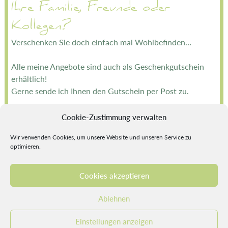
Ihre Familie, Freunde oder
Kollegen?
Verschenken Sie doch einfach mal Wohlbefinden…
Alle meine Angebote sind auch als Geschenkgutschein
erhältlich!
Gerne sende ich Ihnen den Gutschein per Post zu.
Die Bestellung kann ganz einfach telefonisch Tel. 089 –
Cookie-Zustimmung verwalten
17 10 12 54
Wir verwenden Cookies, um unsere Website und unseren Service zu
oder per Email info@la-balance.de aufgegeben werden.
optimieren.
Zum Kontaktformular
Cookies akzeptieren
Impressum
Datenschutzerklärung
Cookie-Richtlinie (EU)
Ablehnen
Nach oben
Einstellungen anzeigen
© 2026 by LaBalance.