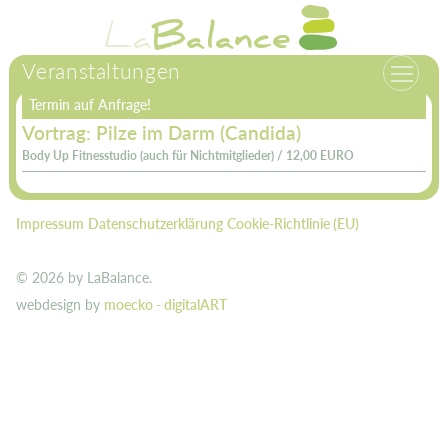
Zum
La
Balance
Inhalt
springen
Veranstaltungen
Termin auf Anfrage!
Vortrag: Pilze im Darm (Candida)
Body Up Fitnesstudio (auch für Nichtmitglieder) /
12,00 EURO
Impressum
Datenschutzerklärung
Cookie-Richtlinie (EU)
© 2026 by LaBalance.
webdesign by
moecko - digitalART