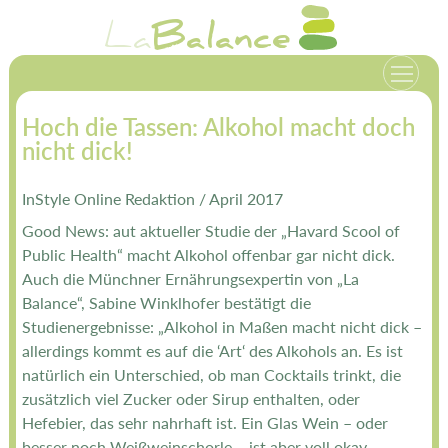
Zum
La
Balance
Inhalt
springen
Hoch die Tassen: Alkohol macht doch
nicht dick!
InStyle Online Redaktion / April 2017
Good News: aut aktueller Studie der „Havard Scool of
Public Health“ macht Alkohol offenbar gar nicht dick.
Auch die Münchner Ernährungsexpertin von „La
Balance“, Sabine Winklhofer bestätigt die
Studienergebnisse: „Alkohol in Maßen macht nicht dick –
allerdings kommt es auf die ‘Art‘ des Alkohols an. Es ist
natürlich ein Unterschied, ob man Cocktails trinkt, die
zusätzlich viel Zucker oder Sirup enthalten, oder
Hefebier, das sehr nahrhaft ist. Ein Glas Wein – oder
besser noch Weißweinschorle – ist aber voll okay…