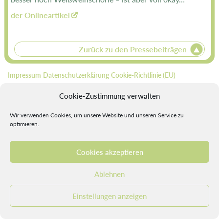
der Onlineartikel
Zurück zu den Pressebeiträgen
Impressum
Datenschutzerklärung
Cookie-Richtlinie (EU)
Cookie-Zustimmung verwalten
© 2026 by LaBalance.
webdesign by
moecko - digitalART
Wir verwenden Cookies, um unsere Website und unseren Service zu
optimieren.
Cookies akzeptieren
Ablehnen
Nach oben
Einstellungen anzeigen
Seite Drucken