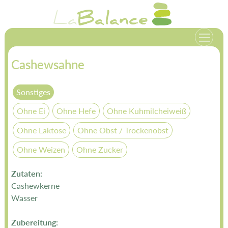
Zum
La
Balance
Inhalt
springen
Cashewsahne
Sonstiges
Ohne Ei
Ohne Hefe
Ohne Kuhmilcheiweiß
Ohne Laktose
Ohne Obst / Trockenobst
Ohne Weizen
Ohne Zucker
Zutaten:
Cashewkerne
Wasser
Zubereitung: