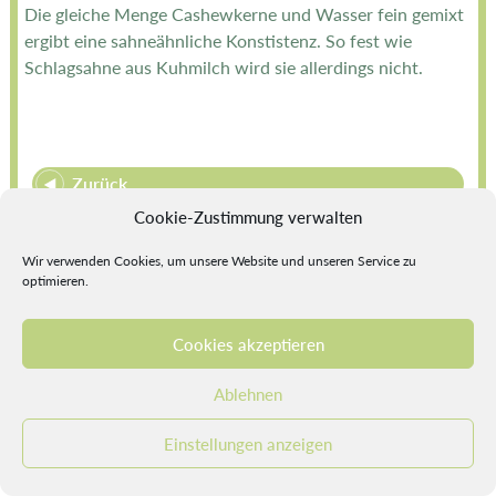
Die gleiche Menge Cashewkerne und Wasser fein gemixt
ergibt eine sahneähnliche Konstistenz. So fest wie
Schlagsahne aus Kuhmilch wird sie allerdings nicht.
Zurück
Cookie-Zustimmung verwalten
Impressum
Datenschutzerklärung
Cookie-Richtlinie (EU)
Wir verwenden Cookies, um unsere Website und unseren Service zu
optimieren.
© 2026 by LaBalance.
webdesign by
moecko - digitalART
Cookies akzeptieren
Ablehnen
Nach oben
Einstellungen anzeigen
Seite Drucken