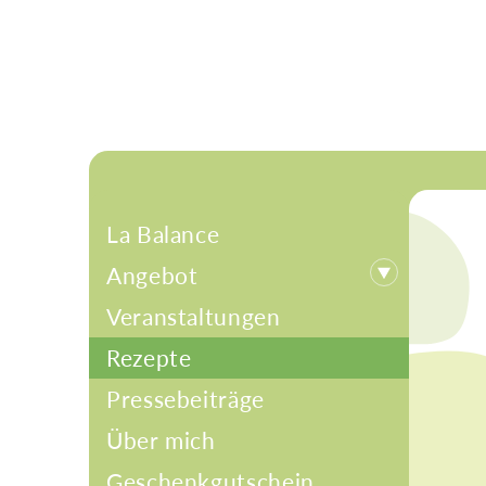
Zum
Inhalt
springen
La Balance
Angebot
Veranstaltungen
Rezepte
Pressebeiträge
Über mich
Geschenkgutschein