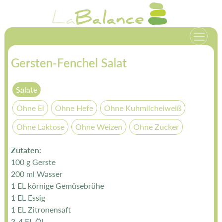
Zum
La
Balance
Inhalt
springen
Gersten-Fenchel Salat
Salate
Ohne Ei
Ohne Hefe
Ohne Kuhmilcheiweiß
Ohne Laktose
Ohne Weizen
Ohne Zucker
Zutaten:
100 g Gerste
200 ml Wasser
1 EL körnige Gemüsebrühe
1 EL Essig
1 EL Zitronensaft
3-4 EL Öl