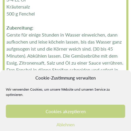
Kräutersalz
500 g Fenchel
Zubereitung:
Gerste für einige Stunden in Wasser einweichen, dann
aufkochen und leise köcheln lassen, bis das Wasser ganz
aufgesogen ist und die Körner weich sind. (30 bis 45
Minuten). Abkühlen lassen. Die Gemüsebrühe mit dem
Essig, Zitronensaft, Salz und Öl zu einer Sauce verrühren.
Den Fenchel in dünne Streifen schneiden und sofort in
die Sauce geben, damit er sich nicht verfärbt. Die Körner
Cookie-Zustimmung verwalten
dazugeben und alles gut mischen, mit kleingehacktem
Wir verwenden Cookies, um unsere Website und unseren Service zu
Schnittlauch bestreuen.
optimieren.
Zurück
Cookies akzeptieren
Impressum
Datenschutzerklärung
Cookie-Richtlinie (EU)
Ablehnen