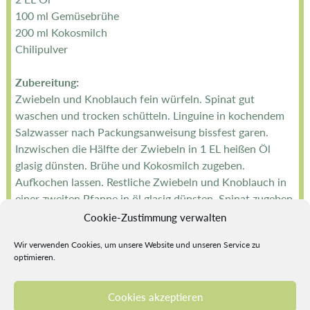
100 ml Gemüsebrühe
200 ml Kokosmilch
Chilipulver
Zubereitung:
Zwiebeln und Knoblauch fein würfeln. Spinat gut
waschen und trocken schütteln. Linguine in kochendem
Salzwasser nach Packungsanweisung bissfest garen.
Inzwischen die Hälfte der Zwiebeln in 1 EL heißen Öl
glasig dünsten. Brühe und Kokosmilch zugeben.
Aufkochen lassen. Restliche Zwiebeln und Knoblauch in
einer zweiten Pfanne in öl glasig dünsten. Spinat zugeben
und zusammenfallen lassen und in die Soße geben. Mit
Cookie-Zustimmung verwalten
Salz und Chilipulver würzen. Gut abgetropfte Linguine
Wir verwenden Cookies, um unsere Website und unseren Service zu
mit der Soße mischen. Sofort servieren.
optimieren.
Zurück
Cookies akzeptieren