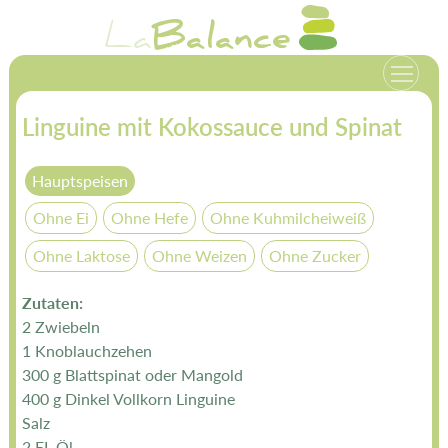
Zum
La
Balance
Inhalt
springen
Linguine mit Kokossauce und Spinat
Hauptspeisen
Ohne Ei
Ohne Hefe
Ohne Kuhmilcheiweiß
Ohne Laktose
Ohne Weizen
Ohne Zucker
Zutaten:
2 Zwiebeln
1 Knoblauchzehen
300 g Blattspinat oder Mangold
400 g Dinkel Vollkorn Linguine
Salz
2 EL Öl