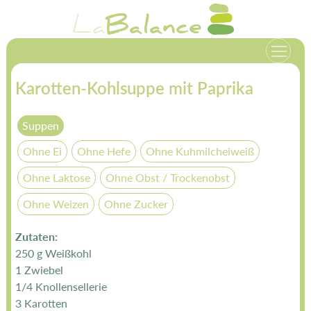
Zum
La
Balance
Inhalt
springen
Karotten-Kohlsuppe mit Paprika
Suppen
Ohne Ei
Ohne Hefe
Ohne Kuhmilcheiweiß
Ohne Laktose
Ohne Obst / Trockenobst
Ohne Weizen
Ohne Zucker
Zutaten:
250 g Weißkohl
1 Zwiebel
1/4 Knollensellerie
3 Karotten