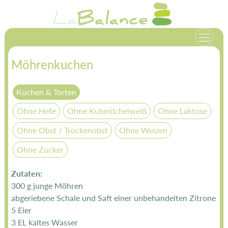
Zum
La
Balance
Inhalt
springen
Möhrenkuchen
Kuchen & Torten
Ohne Hefe
Ohne Kuhmilcheiweiß
Ohne Laktose
Ohne Obst / Trockenobst
Ohne Weizen
Ohne Zucker
Zutaten:
300 g junge Möhren
abgeriebene Schale und Saft einer unbehandelten Zitrone
5 Eier
3 EL kaltes Wasser